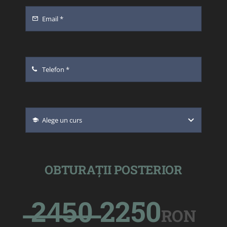
OBTURAȚII POSTERIOR
̶2̶4̶5̶0̶ 2250
RON