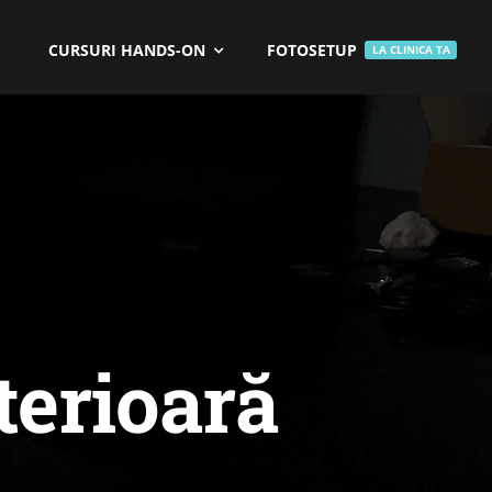
CURSURI HANDS-ON
FOTOSETUP
LA CLINICA TA
terioară