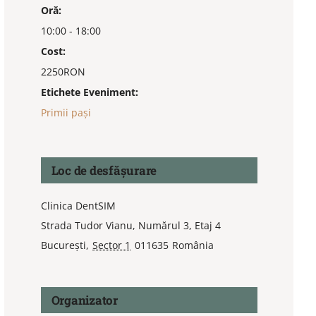
Oră:
10:00 - 18:00
Cost:
2250RON
Etichete Eveniment:
Primii pași
Loc de desfășurare
Clinica DentSIM
Strada Tudor Vianu, Numărul 3, Etaj 4
București
,
Sector 1
011635
România
Organizator