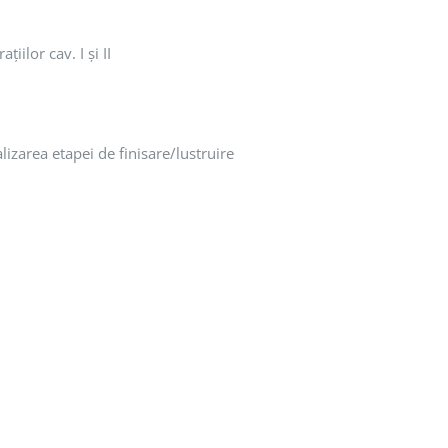
țiilor cav. I și II
lizarea etapei de finisare/lustruire