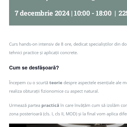
7 decembrie 2024 | 10:00
-
18:00
|
22
Curs hands-on intensiv de 8 ore, dedicat specialiștilor din 
tehnici practice și aplicații concrete.
Cum se desfășoară?
Începem cu o scurtă
teorie
despre aspectele esențiale ale mor
realiza obturații fizionomice cu aspect natural.
Urmează partea
practică
în care învățăm cum să izolăm core
zona posterioară (cls. I, cls II, MOD) și la final vom aplica dif