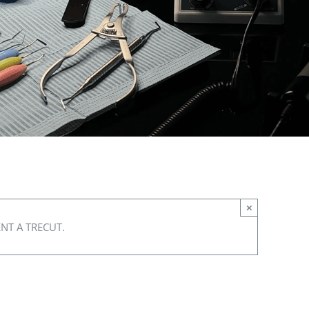
×
NT A TRECUT.