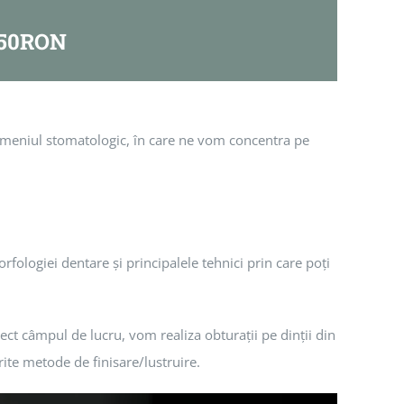
50RON
domeniul stomatologic, în care ne vom concentra pe
fologiei dentare și principalele tehnici prin care poți
ct câmpul de lucru, vom realiza obturații pe dinții din
erite metode de finisare/lustruire.