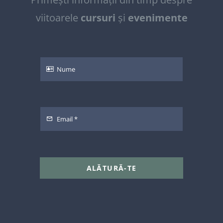
viitoarele
cursuri
și
evenimente
ALĂTURĂ-TE